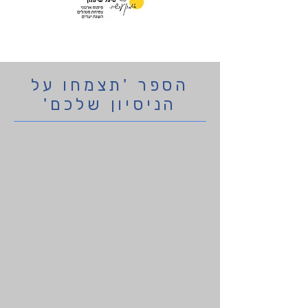
הספר 'תצמחו על
הניסיון שלכם'