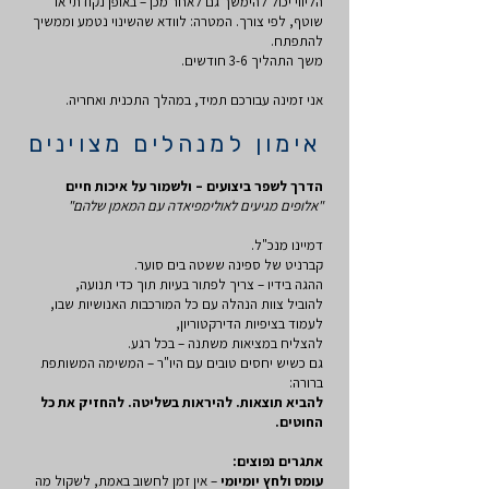
הליווי יכול להימשך גם לאחר מכן – באופן נקודתי או
שוטף, לפי צורך. המטרה: לוודא שהשינוי נטמע וממשיך
להתפתח.
משך התהליך 3-6 חודשים.
אני זמינה עבורכם תמיד, במהלך התכנית ואחריה.
אימון למנהלים מצוינים
הדרך לשפר ביצועים – ולשמור על איכות חיים
"אלופים מגיעים לאולימפיאדה עם המאמן שלהם"
דמיינו מנכ"ל.
קברניט של ספינה ששטה בים סוער.
ההגה בידיו – צריך לפתור בעיות תוך כדי תנועה,
להוביל צוות הנהלה עם כל המורכבות האנושיות שבו,
לעמוד בציפיות הדירקטוריון,
להצליח במציאות משתנה – בכל רגע.
גם כשיש יחסים טובים עם היו"ר – המשימה המשותפת
ברורה:
להביא תוצאות. להיראות בשליטה. להחזיק את כל
החוטים.
אתגרים נפוצים:
עומס ולחץ יומיומי
– אין זמן לחשוב באמת, לשקול מה