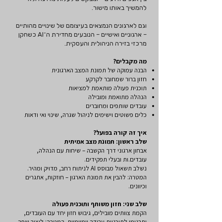
להמשיך באותו מישור.
וגם לארגונים הנמצאים בעיצומם של שינויים מהותיים
– ארגוניים ואישיים – הנובעים מחדירת ה־AI כשחקן
מרכזי בזירה הניהולית והעסקית.
מה מקבלים?
הבנה עמוקה של תמונת המצב הארגונית
חזון ברור שמחובר לקרקע
תוכנית פעולה מותאמת למציאות
הנהלה מתואמת ומובילה
עובדים שותפים ומחוברים
כלים פשוטים וישימים לניהול שגרה, שינוי ואי ודאות
איך זה קורה בפועל?
שלב ראשון: תמונת מצב אמיתית
אבחון ארגוני דרך הקשבה – שיחות עם הנהלה,
עובדים.ות ובעלי תפקידים.
נשלב תשאול מבוסס AI לניתוח רחב, מדויק ומהיר.
המטרה: להבין את תמונת הארגון – חוזקות, אתגרים
וכיוונים.
שלב שני: חזון משותף ותוכנית פעולה
הקמת צוותים מובילים, גיבוש חזון יחד עם העובדים,
ותרגומו לתוכניות עבודה יומיומיות. המטרה: ליצור שפה