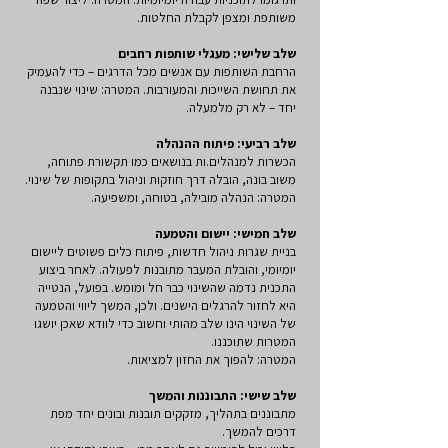
משותפת ומצפן לקבלת החלטות.
שלב שלישי: מעגלי שותפות רחבים
הרחבת השותפות עם אנשים מכל הדרגים – כדי להעמיק
את תחושת השייכות והמעורבות. המטרה: שינוי שנבנה
יחד – לא רק מלמעלה.
שלב רביעי: פיתוח ההנהלה
הכשרות למנהלים.ות בנושאים כמו תקשורת פתוחה,
משוב בונה, הובלה דרך חוזקות וניהול בתקופות של שינוי.
המטרה: הנהלה מובילה, בטוחה, ומשפיעה.
שלב חמישי: יישום והטמעה
בניית שגרות ניהול חדשות, פיתוח כלים פשוטים ליישום
יומיומי, והובלת המעבר מתובנות לפעולה. לאחר ביצוע
התכנית נדמה שהשינוי כבר חל ומומש. בפועל, הנטייה
היא לחזור להרגלים הישנים. ולכן, המשך ליווי והטמעה
של השינוי הינו שלב מהותי וחשוב כדי לוודא שאכן יושגו
המטרות שתוכננו.
המטרה: להפוך את החזון למציאות.
שלב שישי: התבוננות והמשך
מתבוננים בתהליך, מזקקים תובנות ובונים יחד מפת
דרכים להמשך.