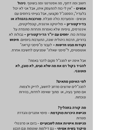
חשוב ומה דחוף, מה אסטרטגי ומה בשוטף.
ניהול
אנשים
– "אין לי כוח להתעסק איתו, אבל אני לא יכול
בלעדיו"; הסמנכ"ל מקצועי, אבל בעייתי ביחסים עם
אנשים - והמערכת כולה סובלת.
מורכבות בהנהלה או
בדירקטוריון –
פוליטיקה ארגונית, קונפליקטים,
אינטרסים, ציפיות שלא נאמרות ותחרות מתמדת על
עמדות כוח.
יחסים עם יו"ר הדירקטוריון –
גבולות לא
ברורים, תרבות ניהולית שונה, התערבות ביומיום.
חיפוש
נקודות מבט חדשות –
לעבור מ"סימני קריאה"
אוטומטיים, ל"סימני שאלה" שמניעים לחשיבה אחרת.
אבל איפה יש למנכ"ל מקום לדבר באמת?
להגיד בקול רם את מה שלא נעים, לא מובן, לא
פוטוגני.
למי האימון מתאים?
למנכ"לים שרוצים מרחב לחשוב, לדייק ולצמוח.
אם מתוך בעיה, או מתוך שאיפה לחדות, בהירות
ונוכחות.
מה קורה בתהליך?
פגישת היכרות מוקדמת
– מיפוי אתגרים והגדרת
מטרות
פגישות אישיות אחת לשבועיים
– בזום או פרונטלי
מיקוד בשיח אמיתי
– גם דילמות שוטפות וגם תכנון