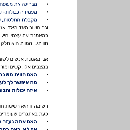
·
        מנהיגה את משפח
·
        מעמידה גבולות-
·
        מקבלת החלטות,
וגם חשוב מאד מאד: אני
כמאמנת את עצמי וחיי, 
חוויתי... המוות הוא חלק 
אני מאמנת אנשים לשוב
במצבים אלו, קשים ומורכ
·
        האם חווית משב
·
        מה איפשר לך 
·
        איזה יכולות ות
רשימה זו היא רשימת חוז
כעת באתגרים שעומדים 
·
        האם אתה נעזר 
·
        אם לא, ראה ב