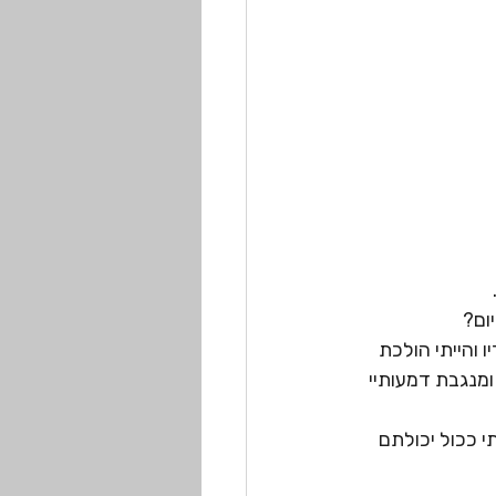
ום?
והייתי הולכת 
ומנגבת דמעותיי 
י ככול יכולתם 