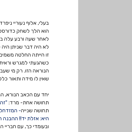
בעלי, אלוף נעוריי ניפרד
הוא הלך לשחק כדורסל,
לאחר שעה ורבע עלה ב
לא היה דבר שניתן היה 
זו הייתה החלטה משמים או
כשהגעתי למגרש וראיתי א
הנוראה הזו. רק מי שעבר
שאין לו מידה ותאור כלל
יחד עם הכאב הנורא, הר
תחושה אחת- מרד:
 "זה
תחושה שנייה
- המזדחלת
היא: אזלת יד!! ההבנה 
ובעומדי כך, עם חבריי ה