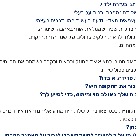
תנו בעזרת ילדיי.
 שקודם נסמכתי רבות על בעלי.
 עצמאית מאד- יודעת לעשות המון דברים בעצמי.
 בזוגיות שניה שממלאת אותי באהבה ושימחה.
יכולתי לראות חלקים גדולים של שמחה והתחזקות.
מהחיים.
 אל הטוב, למצוא את החוזק ולראות ולקבל בשמחה את הרווחי
בים ככול שיהיו.
ר, פרידה, אובדן?
לעבור את התקופה היא?
כונות שלך באו לביטוי ומימוש, כדי לסייע לך?
קותייך, נכסי צאן ברזל שלך. היה מודע אליהם וראה איך הם יכולי
לפניך.
בהן?
מה/ מי עליך להיעזר להשתמש כדי לגבור על האתגר הנוכחי.