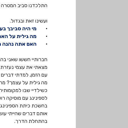
התלכדנו סביב המטרה ה
ועשינו זאת ובגדול.
·
        מי היה סביבך 
·
        מה גילית על ה
·
        האם אתה נהנה 
חברותיי חששו שאני בהכ
מצאתי את עצמי נעזרת- 
עם הזמן, למדתי דברים ש
מה גילית על עצמך? מה 
כשילדיי שבו למקומותיה
לספינינג עם מוסיקה רוע
בחשכת כיתת הספינינג 
אותם דברים שהייתי עושה
בהתחלת הדרך.