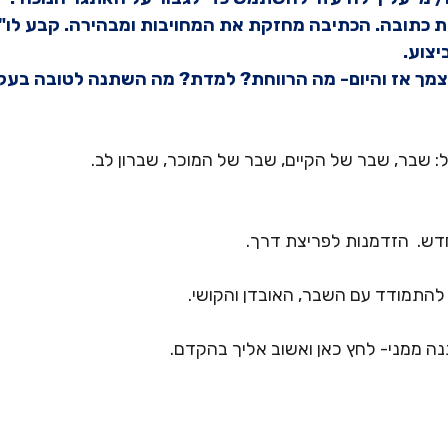
כנית כתובה. הכתיבה מחזקת את המחויבות ומבהירה. קבע לו"ז 
יצוע.
ל עצמך אז והיום- מה הרווחת? למדת? מה השתנה לטובה בעקב
: שבר, שבר של הקיים, שבר של המוכר, שברון לב.
דש.  הזדמנות לפריצת דרך.
להתמודד עם השבר, האובדן והקושי.
נה ממני- לחץ כאן ואשוב אליך בהקדם.