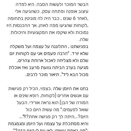
הבשר המוכר ולעשות הסבה. היא למדה 
עיצוב אופנה ופתחה עסק. כשהגיעה אלי 
,לאחר 6 שנים , כבר היה לה מוניטין בתחומה 
,לקוחות שהגיעו מפה לאוזן, אך ההכנסות היו 
נמוכות ולא שיקפו את המקצועיות והיכולות 
שלה.
בפגישתנו , התלוננה על עצמה ועל משקלה 
שלא יורד. "הרבה פעמים אני עם לקוחות יום 
שלם ולא מצליחה לאכול ארוחת צהרים, 
מגיעה בערב הביתה גוועת מרעב ואז אוכלת 
מכול הבא ליד". תיאור מוכר לרבים.
בחנו את היומן שלה
 .כצפוי, הכיל רק פגישות 
עם אנשים אחרים (לקוחות, רופא שינים או 
המורה של הבן) הוא נראה אורירי. הבעל 
שואל לפעמים:" מה עשית היום כול 
היום?...היתה לך רק פגישה אחת?!!"...
והיא מסתכלת על עצמה ועל היומן ומגמגמת 
:"מה באמת עשיתי..לאן עף לי היום הזה?"