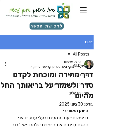
לרכישת הספר
פוסט
All Posts
סיגל שיפמן
All Posts
16 באוק׳ 2024
זמן קריאה 2 דקות
דרך מהירה ומוכחת לקדם
הפודקאסטים
סדר ולשמור על בריאותך החל
אימון לצמיחה אישית ועסקי
אימון מנהלים
מהיום
עודכן:
30 ביוני 2025
היומן 
האוורירי
בפגישותיי עם מנהלים ובעלי עסקים אני 
נוהגת לפתוח את היומנים שלהם. אצל רוב 